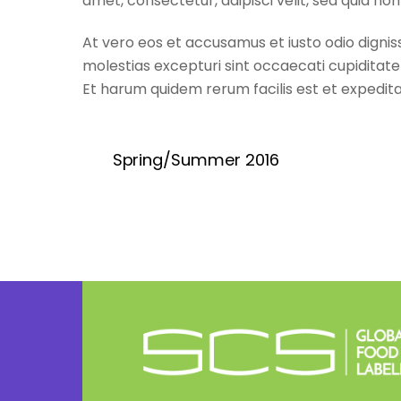
amet, consectetur, adipisci velit, sed quia
At vero eos et accusamus et iusto odio dignis
molestias excepturi sint occaecati cupiditate 
Et harum quidem rerum facilis est et expedita 
Spring/Summer 2016