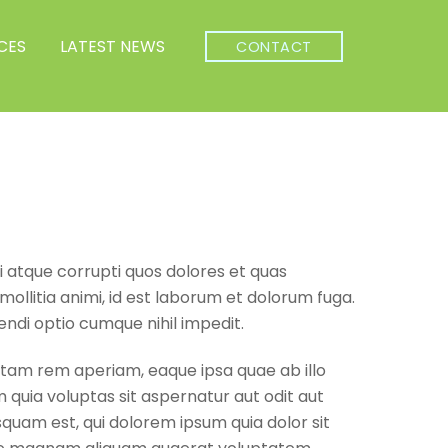
CES
LATEST NEWS
CONTACT
i atque corrupti quos dolores et quas
mollitia animi, id est laborum et dolorum fuga.
endi optio cumque nihil impedit.
otam rem aperiam, eaque ipsa quae ab illo
 quia voluptas sit aspernatur aut odit aut
quam est, qui dolorem ipsum quia dolor sit