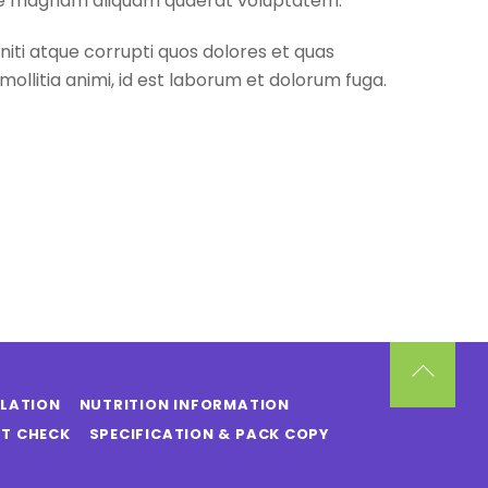
lore magnam aliquam quaerat voluptatem.
iti atque corrupti quos dolores et quas
mollitia animi, id est laborum et dolorum fuga.
Back
SLATION
NUTRITION INFORMATION
To
T CHECK
SPECIFICATION & PACK COPY
Top