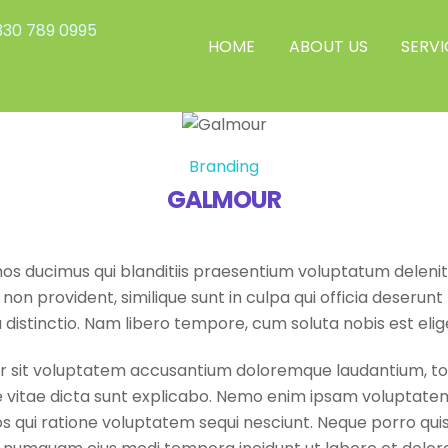
30 789 0995
HOME
ABOUT US
SERVI
Branding
GALMOUR
os ducimus qui blanditiis praesentium voluptatum delenit
non provident, similique sunt in culpa qui officia deserunt 
 distinctio. Nam libero tempore, cum soluta nobis est elig
ror sit voluptatem accusantium doloremque laudantium, t
e vitae dicta sunt explicabo. Nemo enim ipsam voluptatem
s qui ratione voluptatem sequi nesciunt. Neque porro quis