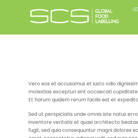
Skip
03
to
content
Vero eos et accusamus et iusto odio dignissim
molestias excepturi sint occaecati cupiditate 
Et harum quidem rerum facilis est et expedita
Sed ut perspiciatis unde omnis iste natus er
inventore veritatis et quasi architecto beata
fugit, sed quia consequuntur magni dolores eo