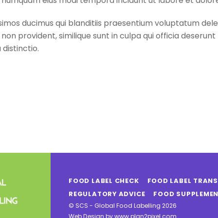
 non numquam eius modi tempora incidunt ut labore et do
simos ducimus qui blanditiis praesentium voluptatum delen
non provident, similique sunt in culpa qui officia deserunt 
distinctio.
FOOD LABEL CHECK
FOOD LABEL TRAN
REGULATORY ADVICE
FOOD SUPPLEMEN
©
SCS - Global Food Labelling
2026
Web Design by
www.plan2pixel.com