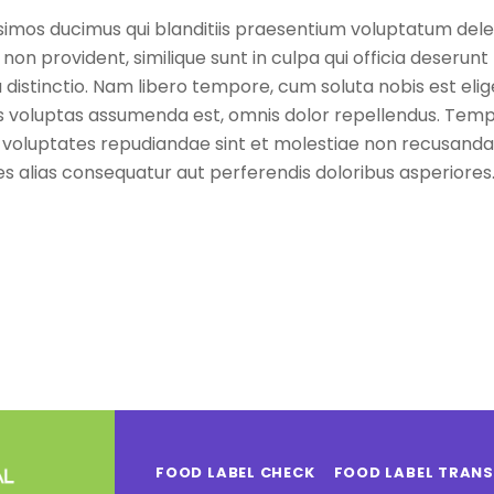
simos ducimus qui blanditiis praesentium voluptatum delen
non provident, similique sunt in culpa qui officia deserunt 
 distinctio. Nam libero tempore, cum soluta nobis est elig
voluptas assumenda est, omnis dolor repellendus. Tempor
t voluptates repudiandae sint et molestiae non recusanda
res alias consequatur aut perferendis doloribus asperiores
FOOD LABEL CHECK
FOOD LABEL TRAN