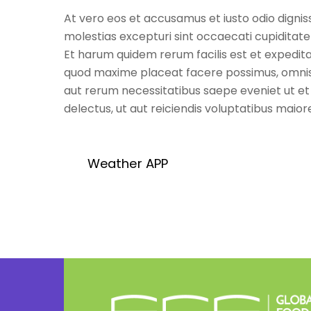
At vero eos et accusamus et iusto odio dignis
molestias excepturi sint occaecati cupiditate 
Et harum quidem rerum facilis est et expedita
quod maxime placeat facere possimus, omnis 
aut rerum necessitatibus saepe eveniet ut e
delectus, ut aut reiciendis voluptatibus maio
Weather APP