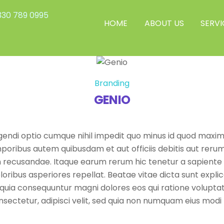
30 789 0995
HOME
ABOUT US
SERVI
Branding
GENIO
igendi optio cumque nihil impedit quo minus id quod maxi
oribus autem quibusdam et aut officiis debitis aut rerum
 recusandae. Itaque earum rerum hic tenetur a sapiente de
loribus asperiores repellat. Beatae vitae dicta sunt exp
sed quia consequuntur magni dolores eos qui ratione volup
onsectetur, adipisci velit, sed quia non numquam eius modi