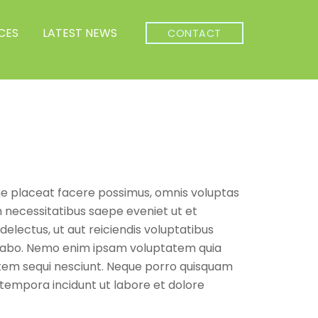
CES
LATEST NEWS
CONTACT
me placeat facere possimus, omnis voluptas
 necessitatibus saepe eveniet ut et
lectus, ut aut reiciendis voluptatibus
licabo. Nemo enim ipsam voluptatem quia
tatem sequi nesciunt. Neque porro quisquam
 tempora incidunt ut labore et dolore