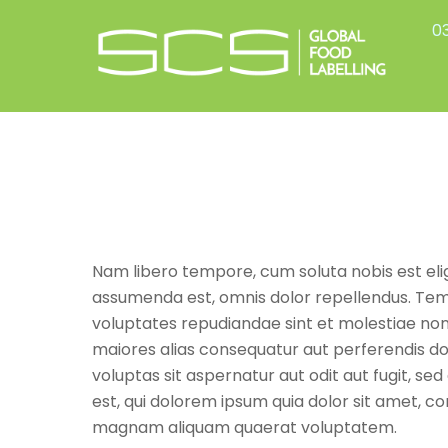
Skip
03
to
content
Nam libero tempore, cum soluta nobis est el
assumenda est, omnis dolor repellendus. Temp
voluptates repudiandae sint et molestiae non
maiores alias consequatur aut perferendis do
voluptas sit aspernatur aut odit aut fugit, 
est, qui dolorem ipsum quia dolor sit amet, c
magnam aliquam quaerat voluptatem.