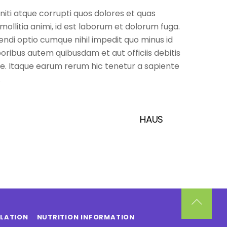
iti atque corrupti quos dolores et quas
mollitia animi, id est laborum et dolorum fuga.
endi optio cumque nihil impedit quo minus id
ibus autem quibusdam et aut officiis debitis
e. Itaque earum rerum hic tenetur a sapiente
.
HAUS
Back
SLATION
NUTRITION INFORMATION
To