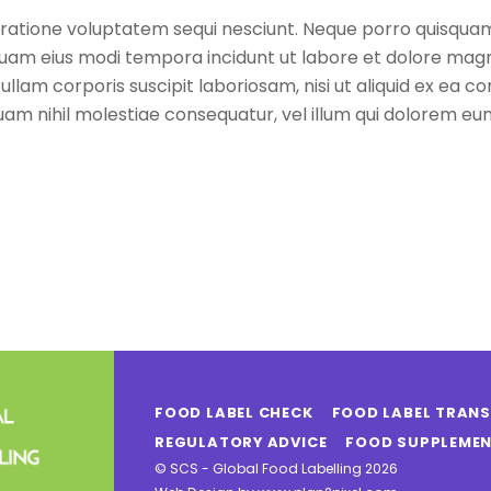
ratione voluptatem sequi nesciunt. Neque porro quisquam 
umquam eius modi tempora incidunt ut labore et dolore m
llam corporis suscipit laboriosam, nisi ut aliquid ex ea
uam nihil molestiae consequatur, vel illum qui dolorem eum
FOOD LABEL CHECK
FOOD LABEL TRAN
REGULATORY ADVICE
FOOD SUPPLEMEN
©
SCS - Global Food Labelling
2026