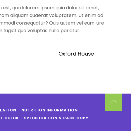
est, qui dolorem ipsum quia dolor sit amet,
agnam aliquam quaerat voluptatem. Ut enim ad
 commodi consequatur? Quis autem vel eum iure
 fugiat quo voluptas nulla pariatur.
Oxford House
Back
SLATION
NUTRITION INFORMATION
To
T CHECK
SPECIFICATION & PACK COPY
Top