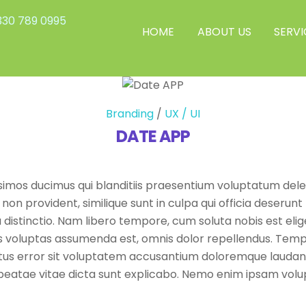
30 789 0995
HOME
ABOUT US
SERVI
Branding
/
UX / UI
DATE APP
simos ducimus qui blanditiis praesentium voluptatum delen
non provident, similique sunt in culpa qui officia deserunt 
 distinctio. Nam libero tempore, cum soluta nobis est elig
voluptas assumenda est, omnis dolor repellendus. Tempo
 natus error sit voluptatem accusantium doloremque laud
to beatae vitae dicta sunt explicabo. Nemo enim ipsam vol