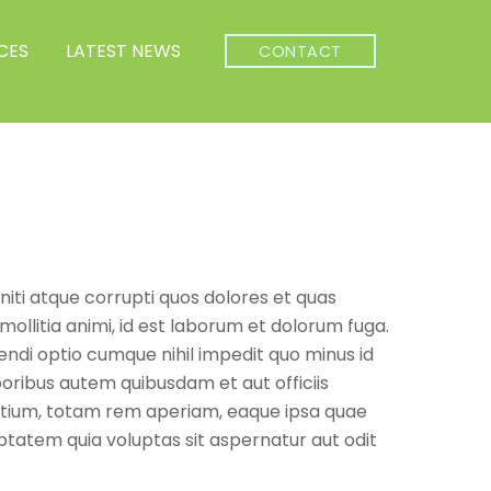
CES
LATEST NEWS
CONTACT
iti atque corrupti quos dolores et quas
mollitia animi, id est laborum et dolorum fuga.
endi optio cumque nihil impedit quo minus id
ribus autem quibusdam et aut officiis
antium, totam rem aperiam, eaque ipsa quae
uptatem quia voluptas sit aspernatur aut odit