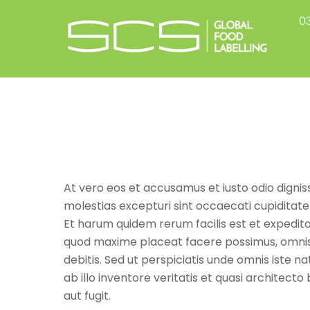
Skip
03
to
content
At vero eos et accusamus et iusto odio dignis
molestias excepturi sint occaecati cupiditate 
Et harum quidem rerum facilis est et expedita
quod maxime placeat facere possimus, omnis 
debitis. Sed ut perspiciatis unde omnis iste
ab illo inventore veritatis et quasi architec
aut fugit.