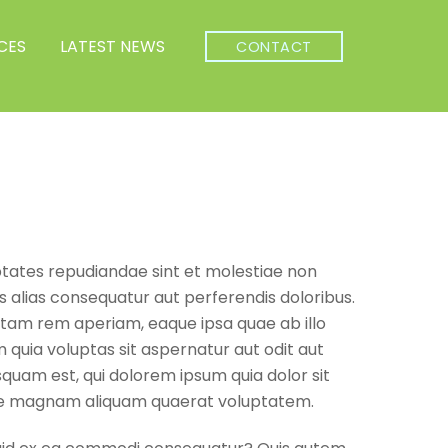
CES
LATEST NEWS
CONTACT
ptates repudiandae sint et molestiae non
s alias consequatur aut perferendis doloribus.
otam rem aperiam, eaque ipsa quae ab illo
 quia voluptas sit aspernatur aut odit aut
quam est, qui dolorem ipsum quia dolor sit
lore magnam aliquam quaerat voluptatem.