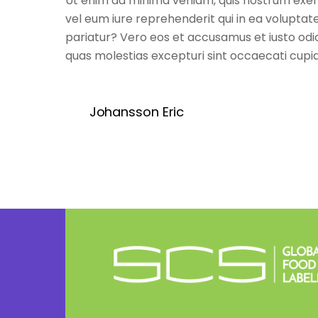
Ut enim ad minima veniam, quis nostrum exerc
vel eum iure reprehenderit qui in ea voluptate
pariatur? Vero eos et accusamus et iusto odio
quas molestias excepturi sint occaecati cupid
Johansson Eric