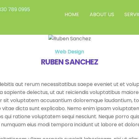
30 789 0995
HOME
ABOUT US
SERVI
Web Design
RUBEN SANCHEZ
ebitis aut rerum necessitatibus saepe eveniet ut et volu
sapiente delectus, ut aut reiciendis voluptatibus maiore
ror sit voluptatem accusantium doloremque laudantium, t
e vitae dicta sunt explicabo. Nemo enim ipsam voluptatem
s qui ratione voluptatem sequi nesciunt. Neque porro quis
 non numquam eius modi tempora incidunt ut labore et do