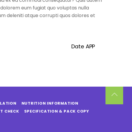
liquid ex ea commodi consequatur? Quis autem
ui dolorem eum fugiat quo voluptas nulla
m deleniti atque corrupti quos dolores et
Date APP
Back
SLATION
NUTRITION INFORMATION
To
T CHECK
SPECIFICATION & PACK COPY
Top