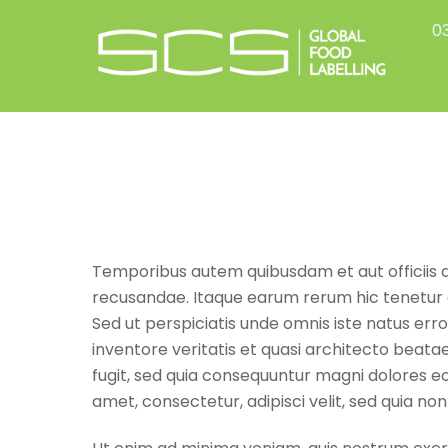
Skip
03
to
content
Temporibus autem quibusdam et aut officiis d
recusandae. Itaque earum rerum hic tenetur a 
Sed ut perspiciatis unde omnis iste natus er
inventore veritatis et quasi architecto beata
fugit, sed quia consequuntur magni dolores eo
amet, consectetur, adipisci velit, sed quia