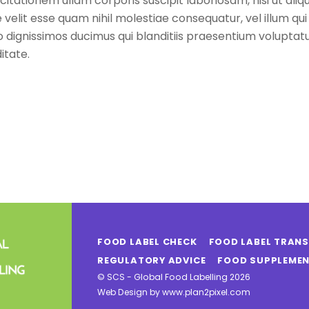
itationem ullam corporis suscipit laboriosam, nisi ut a
 velit esse quam nihil molestiae consequatur, vel illum q
 dignissimos ducimus qui blanditiis praesentium voluptatu
itate.
FOOD LABEL CHECK
FOOD LABEL TRAN
REGULATORY ADVICE
FOOD SUPPLEMEN
©
SCS - Global Food Labelling
2026
Web Design by
www.plan2pixel.com